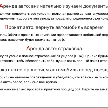
А
ренда авто: внимательно изучаем документ
олжен содержать все условия, включая размер депозита, условия
еделенным дорогам или выезд за пределы определенного региона
П
рокат авто: вернуть автомобиль вовремя
биль. Обычно прокатные компании предоставляют небольшой пери
 часы задержки будет взиматься штраф.
А
ренда авто: страховка
у от угона и полное страхование от ущерба (CDW). Однако будь
 стекла. Чтобы обезопасить себя, лучше взять полный пакет стр
окат авто: проверяем автомобиль перед поез
обиль на наличие повреждений и убедитесь, что все они зафикси
е автокресло, если оно вам нужно.
ей максимально простой и приятной процедурой. Берите на замет